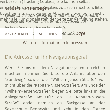
verbessern (Tracking Cookies). Sie können selbst
entscheiden, ob Sie die Cookies zulassen möchten. Bitte
Größere Karte anzeigen
beachten Sie, dass bei einer Ablehnung womöglich nicht
Leider ist die Darstellung einer Markierung zur genauen
mehr alle Funktionalitäten der Seite zur Verfügung stehen.
Anzeige der Position unseres Hauses zurzeit aus
technischen Gründen nicht möglich.
Bitte verwenden Sie dafür folgenden Link:
Lage
AKZEPTIEREN
ABLEHNEN
Weitere Informationen
Impressum
Die
Adresse
für
Ihr
Navigationsgerät:
Wenn Sie uns mit dem Navigationssystem erreichen
möchten, nehmen Sie bitte die Anfahrt über den
"Sundweg" sowie die "Wilhelm-Jensen-Straße" vor
(nicht über die "Kapitän-Nissen-Straße"). Am Ende der
"Wilhelm-Jensen-Straße" biegen Sie bitte links in die
Anliegerstraße "Am Ufer" ab. Die "Kapitän-Nissen-
Straße" endet nämlich als Sackgasse an der
Segelschule Bennewitz und geht in den Ostsee