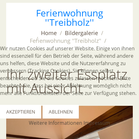
Ferienwohnung
''Treibholz''
Home
Bildergalerie
Ferienwohnung ''Treibholz''
Wir nutzen Cookies auf unserer Website. Einige von ihnen
sind essenziell für den Betrieb der Seite, während andere
uns helfen, diese Website und die Nutzererfahrung zu
Ihr
zweiter
Essplatz
verbessern (Tracking Cookies). Sie können selbst
entscheiden, ob Sie die Cookies zulassen möchten. Bitte
mit
Aussicht
beachten Sie, dass bei einer Ablehnung womöglich nicht
mehr alle Funktionalitäten der Seite zur Verfügung stehen.
AKZEPTIEREN
ABLEHNEN
Weitere Informationen
Impressum