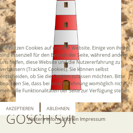
Wir nutzen Cookies auf unserer Website. Einige von ihnen
sind essenziell für den Betrieb der Seite, während andere
uns helfen, diese Website und die Nutzererfahrung zu
verbessern (Tracking Cookies). Sie können selbst
entscheiden, ob Sie die Cookies zulassen möchten. Bitte
beachten Sie, dass bei einer Ablehnung womöglich nicht
mehr alle Funktionalitäten der Seite zur Verfügung stehen.
AKZEPTIEREN
ABLEHNEN
GOSCH
Sylt
Weitere Informationen
Impressum